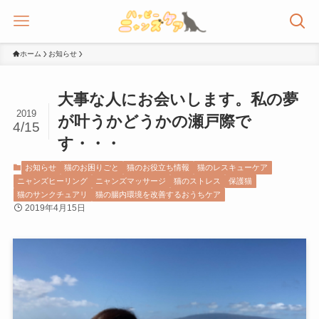
ホーム
お知らせ
大事な人にお会いします。私の夢
2019
が叶うかどうかの瀬戸際で
4/15
す・・・
お知らせ
猫のお困りごと
猫のお役立ち情報
猫のレスキューケア
ニャンズヒーリング
ニャンズマッサージ
猫のストレス
保護猫
猫のサンクチュアリ
猫の腸内環境を改善するおうちケア
2019年4月15日