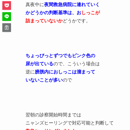
真夜中に
夜間救急病院に連れていく
かどうかの判断基準は、お
しっこが
詰まっていないか
どうかです。
ちょっびっとずつでもピンク色の
尿が出ている
ので、こういう場合は
逆に
膀胱内におしっこは溜まって
いないことが多い
ので
翌朝の診察開始時間までは
ニャンズヒーリングで対応可能と判断して