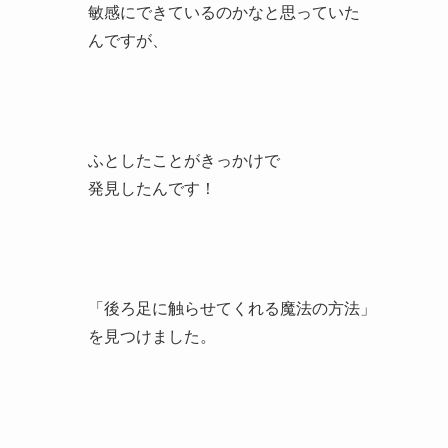
ほかの猫も、
後ろ足の足先を触られると
普段はおとなしい猫なのに、
「そこはいや！」っていう意思表示
をする子が多いと思います。
後ろ足の足先や肉球がものすごく
敏感にできているのかなと思っていた
んですが、