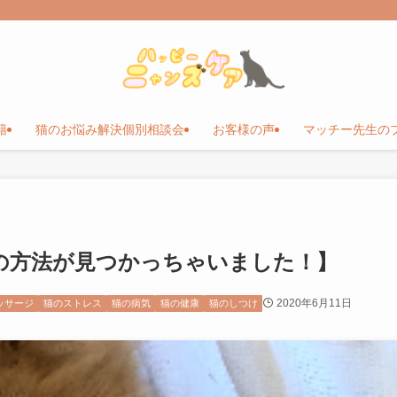
籍
猫のお悩み解決個別相談会
お客様の声
マッチー先生の
の方法が見つかっちゃいました！】
2020年6月11日
ッサージ
猫のストレス
猫の病気
猫の健康
猫のしつけ