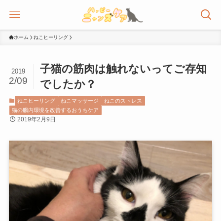
ホーム
ねこヒーリング
子猫の筋肉は触れないってご存知
2019
2/09
でしたか？
ねこヒーリング
ねこマッサージ
ねこのストレス
猫の腸内環境を改善するおうちケア
2019年2月9日