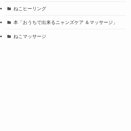
ねこヒーリング
本「おうちで出来るニャンズケア ＆マッサージ」
ねこマッサージ
ニャンズケア
お客様の声
個別相談会お客様の声
ニャンズケア講座受講生お客様の声
クレオパトラの猫お客様の声
美しい猫の飼い主さんがやっている５つの習慣
猫の腸内環境を改善するおうちケア